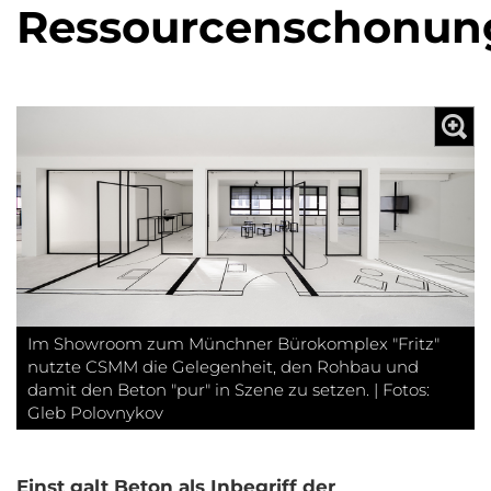
Ressourcenschonun
Im Showroom zum Münchner Bürokomplex "Fritz"
nutzte CSMM die Gelegenheit, den Rohbau und
damit den Beton "pur" in Szene zu setzen. | Fotos:
Gleb Polovnykov
Einst galt Beton als Inbegriff der