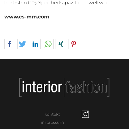
höchsten C0
-Speicherkapazitäten weltweit.
2
www.cs-mm.com
kontakt
impressum